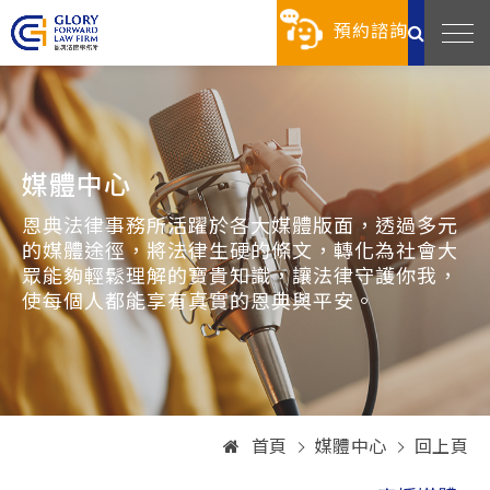
預約諮詢
媒體中心
恩典法律事務所活躍於各大媒體版面，透過多元
的媒體途徑，將法律生硬的條文，轉化為社會大
眾能夠輕鬆理解的寶貴知識，讓法律守護你我，
使每個人都能享有真實的恩典與平安。
首頁
媒體中心
回上頁