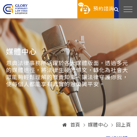
預約諮詢
媒體中心
恩典法律事務所活躍於各大媒體版面，透過多元
的媒體途徑，將法律生硬的條文，轉化為社會大
眾能夠輕鬆理解的寶貴知識，讓法律守護你我，
使每個人都能享有真實的恩典與平安。
首頁
媒體中心
回上頁