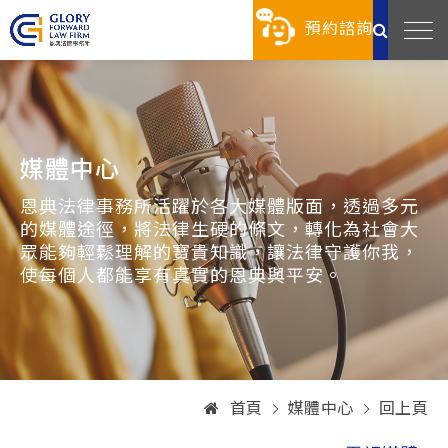
預約諮詢
媒體中心
恩典法律事務所活躍於各大媒體版面，透過多元
的媒體途徑，將法律生硬的條文，轉化為社會大
眾能夠輕鬆理解的寶貴知識，讓法律守護你我，
使每個人都能享有真實的恩典與平安。
首頁
媒體中心
回上頁