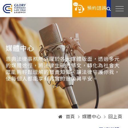
預約諮詢
媒體中心
恩典法律事務所活躍於各大媒體版面，透過多元
的媒體途徑，將法律生硬的條文，轉化為社會大
眾能夠輕鬆理解的寶貴知識，讓法律守護你我，
使每個人都能享有真實的恩典與平安。
首頁
媒體中心
回上頁