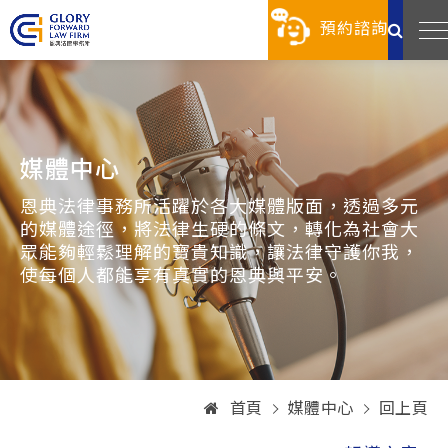
預約諮詢
媒體中心
恩典法律事務所活躍於各大媒體版面，透過多元
的媒體途徑，將法律生硬的條文，轉化為社會大
眾能夠輕鬆理解的寶貴知識，讓法律守護你我，
使每個人都能享有真實的恩典與平安。
首頁
媒體中心
回上頁